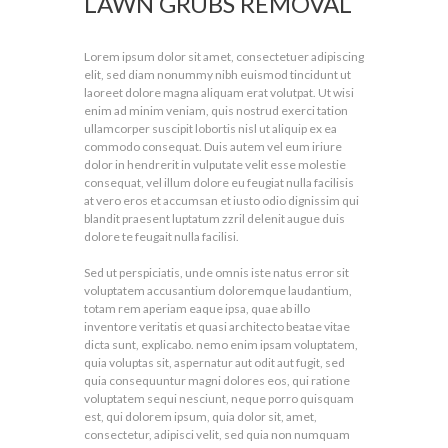
LAWN GRUBS REMOVAL
Lorem ipsum dolor sit amet, consectetuer adipiscing
elit, sed diam nonummy nibh euismod tincidunt ut
laoreet dolore magna aliquam erat volutpat. Ut wisi
enim ad minim veniam, quis nostrud exerci tation
ullamcorper suscipit lobortis nisl ut aliquip ex ea
commodo consequat. Duis autem vel eum iriure
dolor in hendrerit in vulputate velit esse molestie
consequat, vel illum dolore eu feugiat nulla facilisis
at vero eros et accumsan et iusto odio dignissim qui
blandit praesent luptatum zzril delenit augue duis
dolore te feugait nulla facilisi.
Sed ut perspiciatis, unde omnis iste natus error sit
voluptatem accusantium doloremque laudantium,
totam rem aperiam eaque ipsa, quae ab illo
inventore veritatis et quasi architecto beatae vitae
dicta sunt, explicabo. nemo enim ipsam voluptatem,
quia voluptas sit, aspernatur aut odit aut fugit, sed
quia consequuntur magni dolores eos, qui ratione
voluptatem sequi nesciunt, neque porro quisquam
est, qui dolorem ipsum, quia dolor sit, amet,
consectetur, adipisci velit, sed quia non numquam