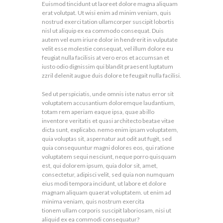
Euismod tincidunt ut laoreet dolore magna aliquam
erat volutpat. Ut wisi enim ad minim veniam, quis
nostrud exerci tation ullamcorper suscipit lobortis
nisl ut aliquip ex ea commodo consequat. Duis
autem vel eum iriure dolor in hendrerit in vulputate
velit esse molestie consequat, vel illum dolore eu
feugiat nulla facilisis at vero eros et accumsan et
iusto odio dignissim qui blandit praesent luptatum
zzril delenit augue duis dolore te feugait nulla facilisi.
Sed ut perspiciatis, unde omnis iste natus error sit
voluptatem accusantium doloremque laudantium,
totam rem aperiam eaque ipsa, quae ab illo
inventore veritatis et quasi architecto beatae vitae
dicta sunt, explicabo. nemo enim ipsam voluptatem,
quia voluptas sit, aspernatur aut odit aut fugit, sed
quia consequuntur magni dolores eos, qui ratione
voluptatem sequi nesciunt, neque porro quisquam
est, qui dolorem ipsum, quia dolor sit, amet,
consectetur, adipisci velit, sed quia non numquam
eius modi tempora incidunt, ut labore et dolore
magnam aliquam quaerat voluptatem. ut enim ad
minima veniam, quis nostrum exercita
tionem ullam corporis suscipit laboriosam, nisi ut
aliquid ex ea commodi consequatur?