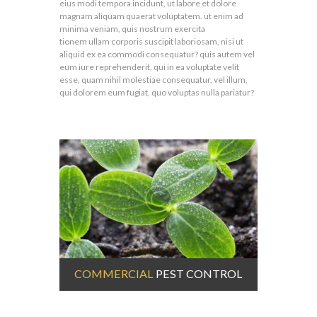
eius modi tempora incidunt, ut labore et dolore
magnam aliquam quaerat voluptatem. ut enim ad
minima veniam, quis nostrum exercita
tionem ullam corporis suscipit laboriosam, nisi ut
aliquid ex ea commodi consequatur? quis autem vel
eum iure reprehenderit, qui in ea voluptate velit
esse, quam nihil molestiae consequatur, vel illum,
qui dolorem eum fugiat, quo voluptas nulla pariatur?
 CONTROL
COMMERCIAL
PEST CONTROL
CONSTR