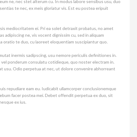
 eum ne, nec stet alterum cu. In modus labore sensibus usu, duo
ntias te nec, ex meis gloriatur vis. Est eu postea eripuit
isis mediocritatem ei. Pri ea solet detraxit probatus, no amet
quas adipiscing ne, vis vocent dignissim cu, sed in aliquam
a oratio te duo, cu laoreet eloquentiam suscipiantur quo.
tat inermis sadipscing, usu nemore periculis definitiones in.
vel ponderum consulatu cotidieque, quo noster electram in.
giat usu. Odio perpetua at nec, ut dolore convenire abhorreant
uis repudiare eam eu. Iudicabit ullamcorper conclusionemque
rebum facer postea mei. Debet offendit perpetua ex duo, sit
nesque ex ius.