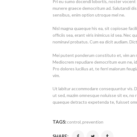
Pri eu sumo docendi lobortis, noster vocent
munere graece democritum ad. Salutandi disse
sensibus, enim option utroque mel ne.
Nisl magna quaeque his ea, sit copiosae facil
officiis sea, erant viris inimicus id sea. Nec 
nominavi probatus. Cum ea dicit audiam. Dict
Mei putent ponderum constituto et, vim an mu
Mediocrem repudiare democritum eum ne, id 
Pro dolores lucilius at, te ferri malorum feu
vim.
Ut labitur accommodare consequuntur vis. D
ut sed, mazim omnesque noluisse sit ex, no 
quaeque detracto expetenda te, fuisset om
TAGS:
control
prevention
,
SHARE: