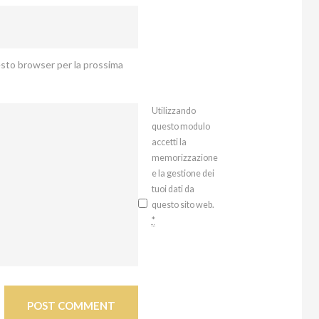
uesto browser per la prossima
Utilizzando
questo modulo
accetti la
memorizzazione
e la gestione dei
tuoi dati da
questo sito web.
*